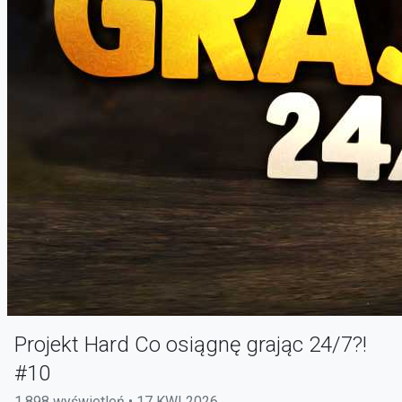
Projekt Hard Co osiągnę grając 24/7?!
#10
1,898 wyświetleń • 17 KWI 2026