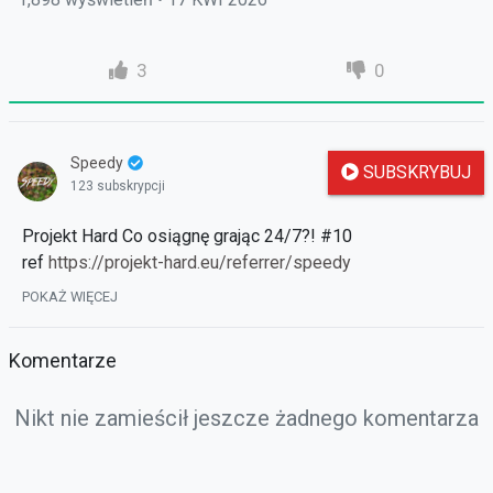
3
0
Speedy
SUBSKRYBUJ
123 subskrypcji
Projekt Hard Co osiągnę grając 24/7?! #10
ref
https://projekt-hard.eu/referrer/speedy
Mój dc (wyniki konkursu)
https://discord.gg/nNHKz3RPkm
POKAŻ WIĘCEJ
Poprzednie filmy
Facebook
Komentarze
facebook.com/profile.php?
id=100063636303410&locale=pl_PL
Nikt nie zamieścił jeszcze żadnego komentarza
https://strefauriela.tv/user/2516/videos