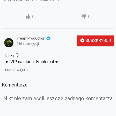
0
0
TreamProduction
SUBSKRYBUJ
230 subskrypcji
Linki: 👇
► VIP na start + Emblemat ☛
sapphire.tundria2.pl/ref/Tream
POKAŻ WIĘCEJ
► Discord Aferkowy ☛ discord.gg/Z3PqJQW3fe
► Poprzednie z serii ☛ strefauriela.tv/user/2532
Komentarze
► Tu też pospamie czasem: ☛
www.facebook.com/TreamPL
Nikt nie zamieścił jeszcze żadnego komentarza
► Prezentacje wielu serwerów znajdziesz na ☛
mpcforum.pl