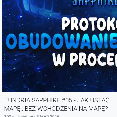
TUNDRIA SAPPHIRE #05 - JAK USTAĆ
MAPĘ.. BEZ WCHODZENIA NA MAPĘ?
303 wyświetleń • 5 MAR 2026