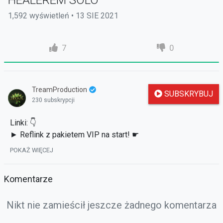
HEALEREM SOLO
1,592 wyświetleń • 13 SIE 2021
7
0
TreamProduction
SUBSKRYBUJ
230 subskrypcji
Linki: 👇
► Reflink z pakietem VIP na start! ☛
https://bit.ly/3wWFML9
POKAŻ WIĘCEJ
► Gdzie mogę obejrzeć poprzednie filmy? ☛
https://strefauriela.tv/user/2532
Komentarze
► Zapraszam na facebooka: ☛
http://www.facebook.com/TreamPL
Nikt nie zamieścił jeszcze żadnego komentarza
► Dołącz do mojej grupy! ☛
https://www.facebook.com/groups/1110256035999231