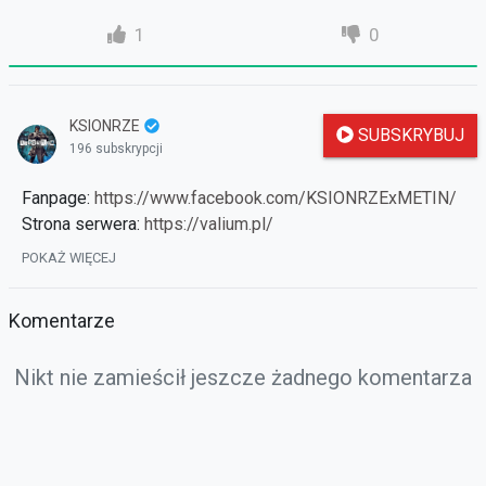
1
0
KSIONRZE
SUBSKRYBUJ
196 subskrypcji
Fanpage:
https://www.facebook.com/KSIONRZExMETIN/
Strona serwera:
https://valium.pl/
Fanpage Valium:
https://www.facebook.com/ValiumMt2/
POKAŻ WIĘCEJ
Komentarze
Nikt nie zamieścił jeszcze żadnego komentarza