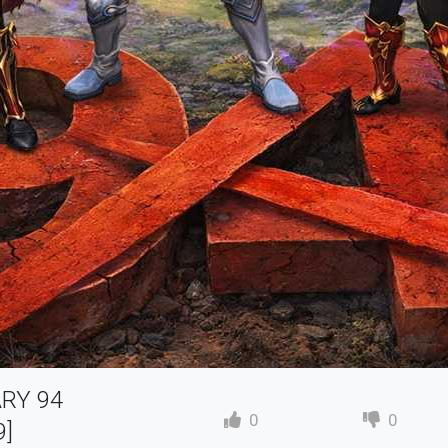
ARY 94
0
0
9]