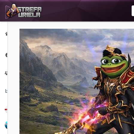
Strona
główna
Strona na
Facebooku
Twórcy
Na
czasie:
NoPerfect
Bubbex