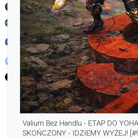
TreamProduction
KSIONRZE
Nayl
Chunjo
BlassYaaTV
nowak
Valium Bez Handlu - ETAP DO YOH
SKOŃCZONY - IDZIEMY WYŻEJ! [#