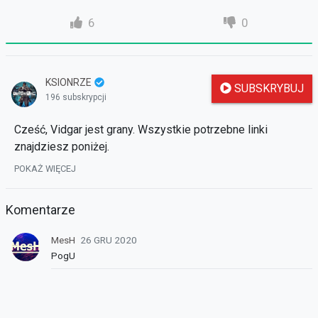
6
0
KSIONRZE
SUBSKRYBUJ
196 subskrypcji
Cześć, Vidgar jest grany. Wszystkie potrzebne linki
znajdziesz poniżej.
POKAŻ WIĘCEJ
Komentarze
Fanpage:
https://www.facebook.com/KSIONRZExMETIN/
Strona serwera:
https://vidgar.pl/index.html
MesH
26 GRU 2020
Fanpage VIDGAR:
https://www.facebook.com/VidgarMetin
PogU