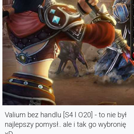
Valium bez handlu [S4 l O20] - to nie był
najlepszy pomysł.. ale i tak go wybronię