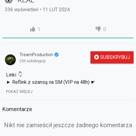
😱 *REAL*
336 wyświetleń • 11 LUT 2024
1
0
TreamProduction
SUBSKRYBUJ
230 subskrypcji
Linki: 👇
► Reflink z szansą na SM (VIP na 48h) ☛
https://tundria2.pl/ref/Tream
POKAŻ WIĘCEJ
► Discord "Metinowe Aferki" ☛
https://discord.gg/Z3PqJQW3fe
Komentarze
► Tu obejrzysz poprzednie odcinki ☛
https://strefauriela.tv/user/2532
Nikt nie zamieścił jeszcze żadnego komentarza
► Wbij na facebooka: ☛
http://www.facebook.com/TreamPL