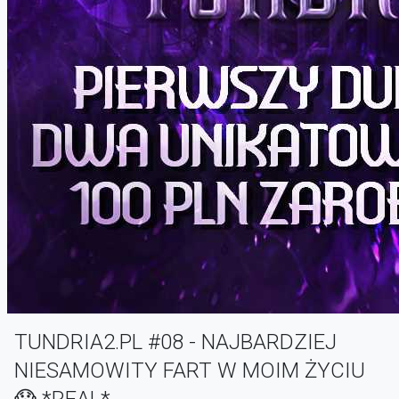
TUNDRIA2.PL #08 - NAJBARDZIEJ
NIESAMOWITY FART W MOIM ŻYCIU