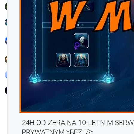
TreamProduction
KSIONRZE
Nayl
Chunjo
Speedy
BlassYaaTV
nowak
24H OD ZERA NA 10-LETNIM SER
PRYWATNYM *BEZ IS*