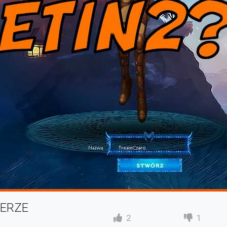
WERZE
2
1