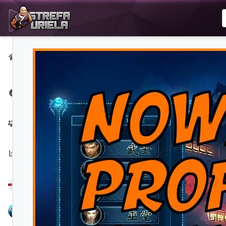
Strona
główna
Strona na
Facebooku
Twórcy
Na
czasie:
NoPerfect
Bubbex