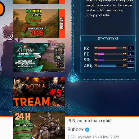
298 wyświetleń • 18 LIS 2025
VALIUM.PL - START OD ZERA
25/100H - NOWA MAPA ADEPTA
TO ZA MAŁO?
Bubbex
295 wyświetleń • 7 LIS 2025
WIELKIE ROBIENIE BM'A OD
ZERA DO PVP! - [#09] METIN2
ALUNE.PL NA BOOSCIE
TreamProduction
250 wyświetleń • 23 LUT 2022
OD ZERA DO BIG SPOTÓW
NISZCZYCIELA - [#05] NODIA.PL
NA WESOŁO Z GABI
TreamProduction
183 wyświetleń • 15 KWI 2021
Valium 24h od startu - bez IS'a i
PLN, co można zrobić
Bubbex
2,371 wyświetleń • 3 KWI 2022