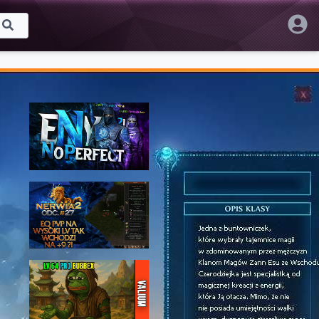
Proponowane
Eny | #21 - Wyzwanie na
evencie letnim!
NoPerfect
180 wyświetleń • 11 LIP 2024
PRZERABIAM SZAMANA NA
KILLERA W PVP! *TOTALNIE OD
ZERA* - [#27] NERWIA2
TreamProduction
SZAMANEM HEALEREM
399 wyświetleń • 25 PAŹ 2021
VALIUM.PL - START OD ZERA
25/100H - NOWA MAPA ADEPTA
TO ZA MAŁO?
Bubbex