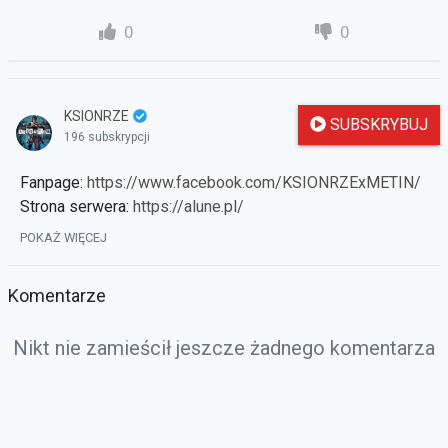
0
0
KSIONRZE
SUBSKRYBUJ
196 subskrypcji
Fanpage:
https://www.facebook.com/KSIONRZExMETIN/
Strona serwera:
https://alune.pl/
Forum Alune:
https://forum.alune.pl/
POKAŻ WIĘCEJ
Komentarze
Nikt nie zamieścił jeszcze żadnego komentarza