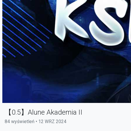
【0.5】Alune Akademia II
84 wyświetleń • 12 WRZ 2024