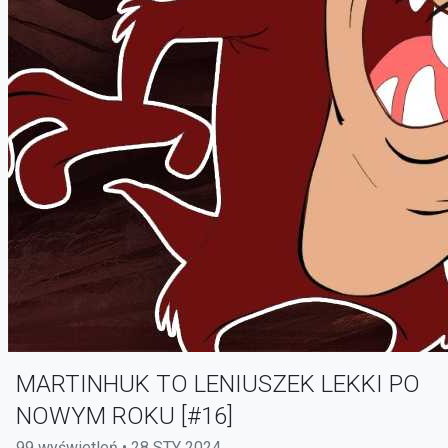
MARTINHUK TO LENIUSZEK LEKKI PO
NOWYM ROKU [#16]
99 wyświetleń • 28 STY 2024