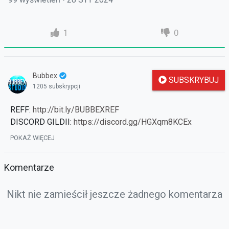
1
0
Bubbex
SUBSKRYBUJ
1205 subskrypcji
REFF:
http://bit.ly/BUBBEXREF
DISCORD GILDII:
https://discord.gg/HGXqm8KCEx
POKAŻ WIĘCEJ
IG:
https://www.instagram.com/bubbex_krul/
grupa:
Komentarze
https://www.facebook.com/groups/304158460057454/
poprzedni odcinek:
https://strefauriela.tv/user/4/videos
Nikt nie zamieścił jeszcze żadnego komentarza
fanapage:
https://www.facebook.com/Bubbex/