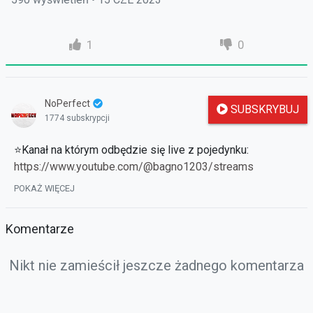
1
0
NoPerfect
SUBSKRYBUJ
1774 subskrypcji
⭐Kanał na którym odbędzie się live z pojedynku:
https://www.youtube.com/@bagno1203/streams
⭐Reflink:
https://glevia2.pl/register.html?ref=NoPerfect
POKAŻ WIĘCEJ
✔ Tutaj znajdziesz stare odcinki:
Komentarze
https://strefauriela.tv/user/262/videos
✔ FanPage:
https://www.facebook.com/noperfectgame/
Nikt nie zamieścił jeszcze żadnego komentarza
► Muzyka: