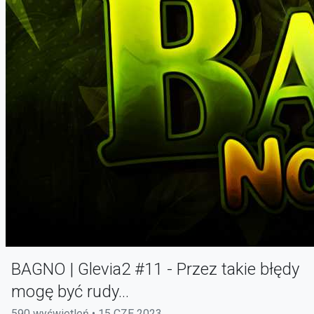
BAGNO | Glevia2 #11 - Przez takie błędy
mogę być rudy...
590 wyświetleń • 15 CZE 2023