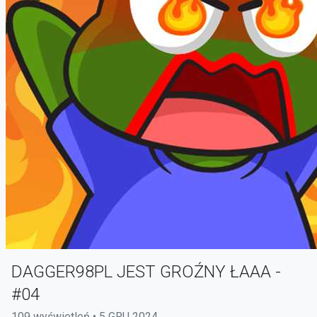
DAGGER98PL JEST GROŹNY ŁAAA -
#04
109 wyświetleń • 5 GRU 2024