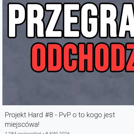
Projekt Hard #8 - PvP o to kogo jest
miejscówa!
1,284 wyświetleń • 8 KWI 2026