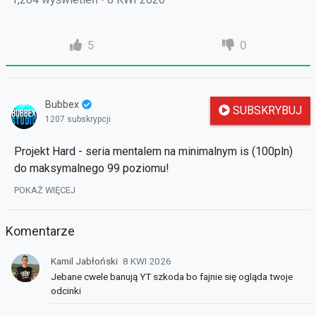
5
0
Bubbex
SUBSKRYBUJ
1207 subskrypcji
Projekt Hard - seria mentalem na minimalnym is (100pln)
do maksymalnego 99 poziomu!
refflink:
https://projekt-hard.eu/referrer/bubbex
POKAŻ WIĘCEJ
poprzedni odc:
https://strefauriela.tv/video/xKHGAMO8G2
Komentarze
dc barabaszniki:
https://discord.gg/meY7zzxW
dc powiadomienia:
https://discord.gg/xNW4Yrmy
Kamil Jabłoński
8 KWI 2026
Jebane cwele banują YT szkoda bo fajnie się ogląda twoje
odcinki