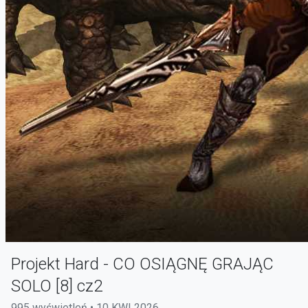
Projekt Hard - CO OSIĄGNĘ GRAJĄC
SOLO [8] cz2
995 wyświetleń • 10 KWI 2026