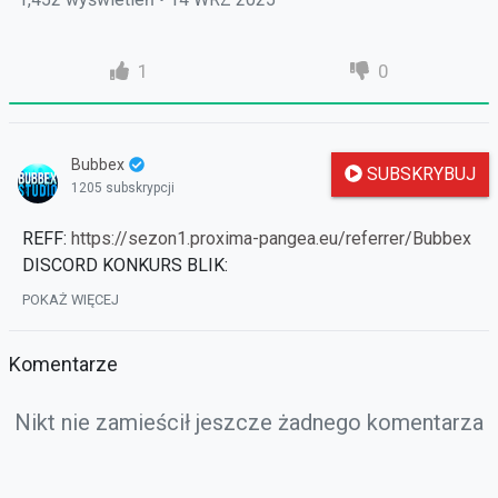
1
0
Bubbex
SUBSKRYBUJ
1205 subskrypcji
REFF:
https://sezon1.proxima-pangea.eu/referrer/Bubbex
DISCORD KONKURS BLIK:
https://discord.gg/wPeyNtPpMr
POKAŻ WIĘCEJ
PREZENTACJA SEZON:
https://sezon1.proxima-
pangea.eu/posts/1
Komentarze
ZMIANY OD STARTU:
https://proxima-
pangea.eu/posts/65
Nikt nie zamieścił jeszcze żadnego komentarza
DISCORD POWIADOMIENIA:
https://discord.gg/mNmxpVUumc
poprzedni odcinek:
https://strefauriela.tv/user/4/videos