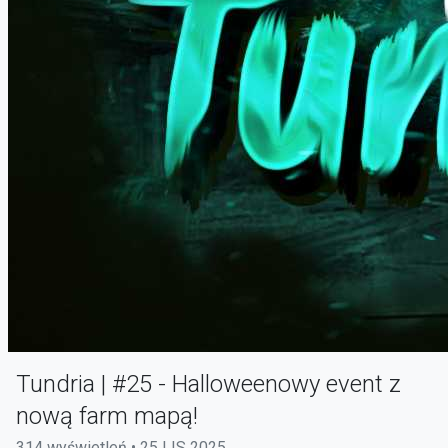
Tundria | #25 - Halloweenowy event z
nową farm mapą!
314 wyświetleń • 25 LIS 2025