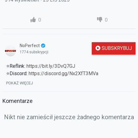
0
0
NoPerfect
SUBSKRYBUJ
1774 subskrypcji
⭐Reflink:
https://bit.ly/3DvQ7GJ
⭐Discord:
https://discord.gg/Nx2XfT3MVa
⭐Poprzednie odcinki:
https://strefauriela.tv/user/262
POKAŻ WIĘCEJ
⭐Zapowiedź Halloween:
https://halloween.tundria2.pl/
Komentarze
Nikt nie zamieścił jeszcze żadnego komentarza