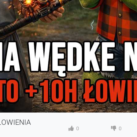
ŁOWIENIA
0
0