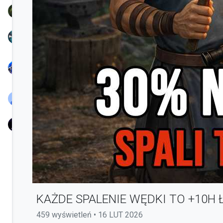
TreamProduction
KSIONRZE
Nayl
Chunjo
BlassYaaTV
nowak
KAŻDE SPALENIE WĘDKI TO +10H 
459 wyświetleń • 16 LUT 2026