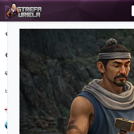
Strona
główna
Strona na
Facebooku
Twórcy
Na
czasie:
NoPerfect
Bubbex