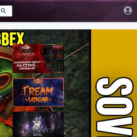
Proponowane
TUNDRIA RUBY #07 - 95% NA
WEJŚCIE? MAMY PIERWSZE
SPALENIE XD
TreamProduction
170 wyświetleń • 15 LIP 2025
NERWOWA LOTERIA PREMIUM I
PRÓBA WĘDKI NA +9 - [#23]
METIN2 VIDGAR.PL
TreamProduction
105 wyświetleń • 10 KWI 2021
MasnoMT2 #1 - Początek gry,
autobuff, pierwszy dungeon,
system łowienia i górnictwa!
Bubbex