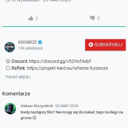
2
0
KSIONRZE
SUBSKRYBUJ
196 subskrypcji
🌝 Discord:
https://discord.gg/v52Hcf4xbF
⚪ Reflink:
https://projekt-hard.eu/referrer/ksionrze
🔵Fanpage:
POKAŻ WIĘCEJ
https://www.facebook.com/KSIONRZExMETIN/
🌐 Strona serwera:
https://projekt-hard.eu/
Komentarze
🧡 Donate:
https://www.paymedia.pl/KSIONRZE
Siekam Wszystkich
30 MAR 2026
Kiedy następny film? Nie mogę się doczekać tego bodego na
grocie 😐