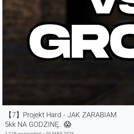
【7】Projekt Hard - JAK ZARABIAM
5kk NA GODZINĘ.. 😱
1,218 wyświetleń • 29 MAR 2026