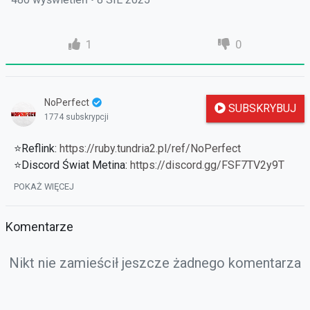
1
0
NoPerfect
SUBSKRYBUJ
1774 subskrypcji
⭐Reflink:
https://ruby.tundria2.pl/ref/NoPerfect
⭐Discord Świat Metina:
https://discord.gg/FSF7TV2y9T
⭐Poprzednie odcinki:
POKAŻ WIĘCEJ
https://strefauriela.tv/user/262/videos
Komentarze
Nikt nie zamieścił jeszcze żadnego komentarza