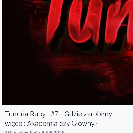
Tundria Ruby | #7 - Gdzie zarobimy
więcej: Akademia czy Główny?
480 wyświetleń • 8 SIE 2025