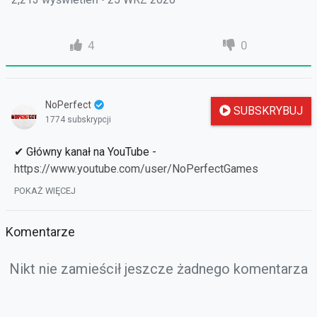
4
0
NoPerfect
SUBSKRYBUJ
1774 subskrypcji
✔ Główny kanał na YouTube -
https://www.youtube.com/user/NoPerfectGames
✔ FanPage -
https://www.facebook.com/noperfectgame
POKAŻ WIĘCEJ
► Strona Główna:
https://s2.samia.pl/
Komentarze
► Reflink:
https://bit.ly/30Zup5y
► Download:
https://s2.samia.pl/download.html
Nikt nie zamieścił jeszcze żadnego komentarza
► Forum:
https://forum.samia.pl/
► TeamSpeak: ts.entergames.pl
► FanPage:
https://www.facebook.com/SamiaFP/