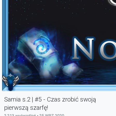
Samia s.2 | #5 - Czas zrobić swoją
pierwszą szarfę!
2,213 wyświetleń • 25 WRZ 2020