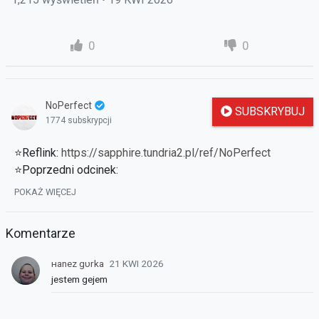
0
0
NoPerfect
SUBSKRYBUJ
1774 subskrypcji
⭐Reflink:
https://sapphire.tundria2.pl/ref/NoPerfect
⭐Poprzedni odcinek:
https://strefauriela.tv/user/262/videos
POKAŻ WIĘCEJ
Komentarze
нanez gυrka
21 KWI 2026
jestem gejem