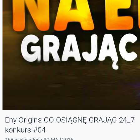
Eny Origins CO OSIĄGNĘ GRAJĄC 24_7
konkurs #04
168 wyświetleń • 30 MAJ 2025