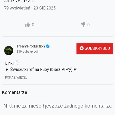
SERWERZE
79 wyświetleń • 23 SIE 2025
0
0
TreamProduction
SUBSKRYBUJ
230 subskrypcji
Linki: 👇
► Świeżutki ref na Ruby (bierz VIP’y) ☛
https://ruby.tundria2.pl/ref/Tream
POKAŻ WIĘCEJ
► Discord Aferkowy ☛
https://discord.gg/Z3PqJQW3fe
► Content, który zaginął ☛
Komentarze
https://strefauriela.tv/user/2532
► Tu też pospamie czasem: ☛
Nikt nie zamieścił jeszcze żadnego komentarza
http://www.facebook.com/TreamPL
► Prezentacje wielu serwerów znajdziesz na ☛