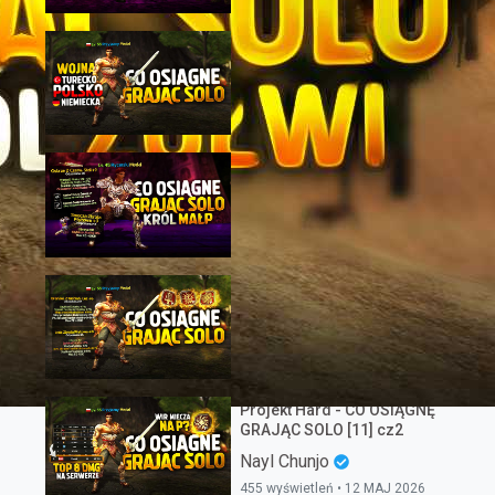
747 wyświetleń • 13 MAR 2026
Projekt Hard - CO OSIĄGNĘ
GRAJĄC SOLO [9] cz2
Nayl Chunjo
743 wyświetleń • 29 KWI 2026
Projekt Hard - CO OSIĄGNĘ
GRAJĄC SOLO [5] cz2
Nayl Chunjo
728 wyświetleń • 23 MAR 2026
Projekt Hard - CO OSIĄGNĘ
GRAJĄC SOLO [14] cz2
Nayl Chunjo
646 wyświetleń • 16 MAJ 2026
Projekt Hard - CO OSIĄGNĘ
GRAJĄC SOLO [11] cz2
Nayl Chunjo
455 wyświetleń • 12 MAJ 2026