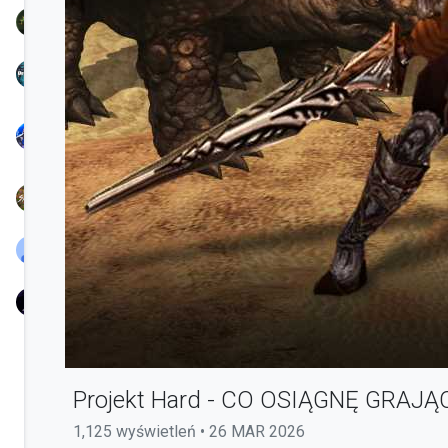
TreamProduction
KSIONRZE
Nayl
Chunjo
Speedy
BlassYaaTV
nowak
Projekt Hard - CO OSIĄGNĘ GRAJĄC
1,125 wyświetleń • 26 MAR 2026