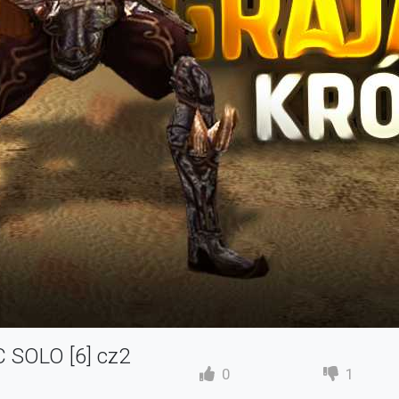
 SOLO [6] cz2
0
1