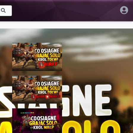
Proponowane
Projekt Hard - CO OSIĄGNĘ
GRAJĄC SOLO [7] cz2
Nayl Chunjo
1,002 wyświetleń • 2 KWI 2026
Projekt Hard - CO OSIĄGNĘ
GRAJĄC SOLO [8] cz2
Nayl Chunjo
992 wyświetleń • 10 KWI 2026
Projekt Hard - CO OSIĄGNĘ
GRAJĄC SOLO [3] [cz2]
Nayl Chunjo