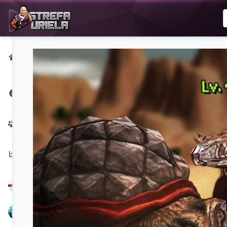
Strona
główna
Strona na
Facebooku
Twórcy
Na
czasie:
NoPerfect
Bubbex