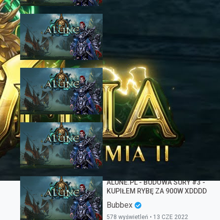
ALUNE.PL - BUDOWA SURY #5 -
NIBY SURA ALE BARDZIEJ
SZAMAN, OSTATECZNY
Bubbex
POJEDYNEK ZE SKORPIONEM!
801 wyświetleń • 30 CZE 2022
ALUNE.PL - BUDOWA SURY #2 -
200LV EQ , RANGA, PET i inne 😎
Bubbex
793 wyświetleń • 5 CZE 2022
ALUNE.PL - BUDOWA SURY #4 -
NADGRYZAMY UPDATE!
Bubbex
600 wyświetleń • 22 CZE 2022
ALUNE.PL - BUDOWA SURY #3 -
KUPIŁEM RYBĘ ZA 900W XDDDD
Bubbex
578 wyświetleń • 13 CZE 2022