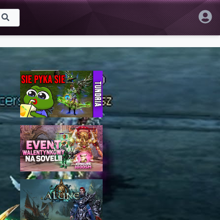
Proponowane
DAGGER98PL DALSZE LOSY -
#02
Bubbex
175 wyświetleń • 5 GRU 2024
Sovelia.pl [17] I EVENT
WALENTYNKOWY NA SOVELII -
DALSZE ROZWIJANIE NINJY
nowak
63 wyświetleń • 9 KWI 2026
ALUNE.PL - BUDOWA SURY #1
Bubbex
1,795 wyświetleń • 26 MAJ 2022