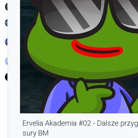
TreamProduction
KSIONRZE
Nayl
Chunjo
BlassYaaTV
nowak
Ervelia Akademia #02 - Dalsze przy
sury BM