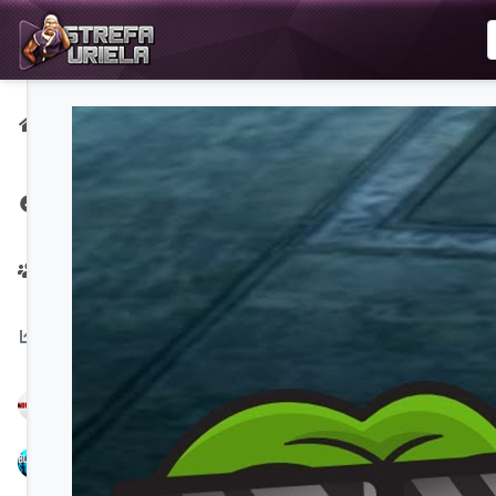
Strona
główna
Strona na
Facebooku
Twórcy
Na
czasie:
NoPerfect
Bubbex