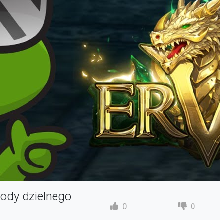
gody dzielnego
0
0