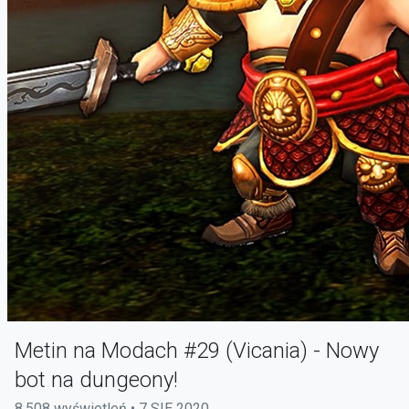
Metin na Modach #29 (Vicania) - Nowy
bot na dungeony!
8,508 wyświetleń • 7 SIE 2020