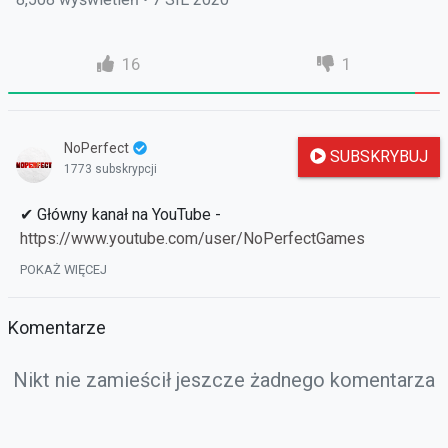
16
1
NoPerfect
SUBSKRYBUJ
1773 subskrypcji
✔ Główny kanał na YouTube -
https://www.youtube.com/user/NoPerfectGames
✔ FanPage -
https://www.facebook.com/noperfectgame
POKAŻ WIĘCEJ
✔ Forum z którego mam cheaty -
https://typerweb.com/
Komentarze
Nikt nie zamieścił jeszcze żadnego komentarza