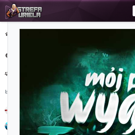
Strona
główna
Strona na
Facebooku
Twórcy
Na
czasie:
NoPerfect
Bubbex