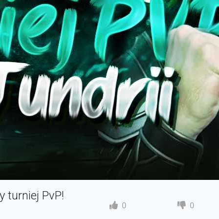
 turniej PvP!
0
0