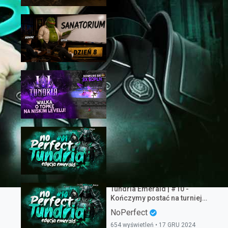
7,523 wyświetleń • 20 LUT 2026
PIERWSZY NA SANATORIUM! -
Sovelia Turniej YouTuberow -
DZIEŃ 8
Bubbex
676 wyświetleń • 12 MAJ 2026
TUNDRIA2 #120 - PIERWSZY
TAKI TURNIEJ W HISTORII!
TreamProduction
53 wyświetleń • 9 STY 2026
Tundria Emerald | #1 - Mój
pomysł na biznes wypalił!
NoPerfect
6,346 wyświetleń • 16 WRZ 2024
Tundria Emerald | #10 -
Kończymy postać na turniej
gildii!
NoPerfect
654 wyświetleń • 17 GRU 2024