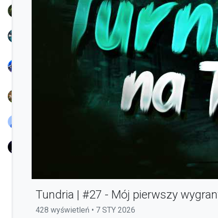
TreamProduction
KSIONRZE
Nayl
Chunjo
Speedy
BlassYaaTV
nowak
Tundria | #27 - Mój pierwszy wygrany
428 wyświetleń • 7 STY 2026