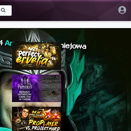
Proponowane
Ervelia | #56 - Mój pierwszy raz
na arenach PVP!
NoPerfect
157 wyświetleń • 4 MAR 2025
TUNDRIA2.PL #77 - WALKA O
TYTUŁ TOP1? PIERWSZY
TURNIEJ PVP!
TreamProduction
117 wyświetleń • 7 MAR 2025
Projekt Hard | MÓJ PIERWSZY
RAZ NA SERWERZE HARD!
NoPerfect