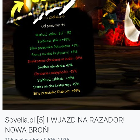
Sovelia.pl [5] I WJAZD NA RAZADOR!
NOWA BROŃ!
106 wyświetleń • 9 KWI 2026