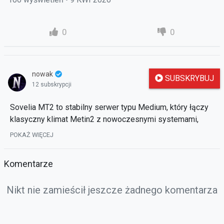
0
0
nowak
SUBSKRYBUJ
12 subskrypcji
Sovelia MT2 to stabilny serwer typu Medium, który łączy
klasyczny klimat Metin2 z nowoczesnymi systemami,
autorskimi mapami i częstymi wydarzeniami dla graczy.
POKAŻ WIĘCEJ
Oferuje zbalansowaną rozgrywkę nastawioną zarówno na
zaciętą rywalizację PvP, jak i rozbudowane wyzwania PvE,
Komentarze
zapewniając płynną i angażującą zabawę na długie
godziny.
Nikt nie zamieścił jeszcze żadnego komentarza
Dzięki za obejrzenie, jeśli spodobał Ci się filmik, zostaw
lajka 👍 i zasubskrybuj kanał, żeby nie przegapić kolejnych