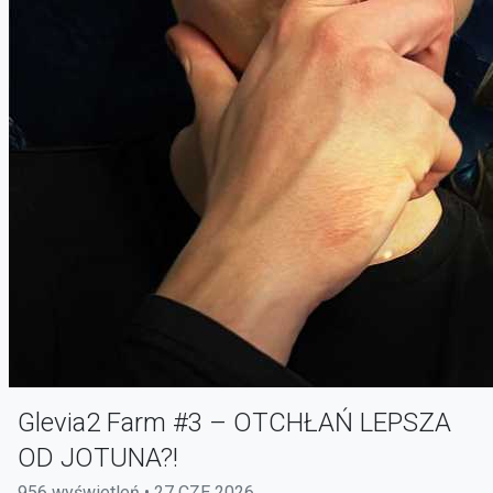
Glevia2 Farm #3 – OTCHŁAŃ LEPSZA
OD JOTUNA?!
956 wyświetleń • 27 CZE 2026