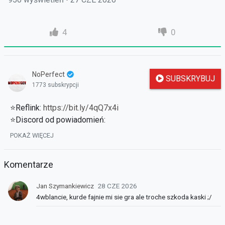
4
0
NoPerfect
SUBSKRYBUJ
1773 subskrypcji
⭐Reflink:
https://bit.ly/4qQ7x4i
⭐Discord od powiadomień:
https://discord.gg/Nx2XfT3MVa
POKAŻ WIĘCEJ
⭐Poprzedni odcinek:
https://strefauriela.tv/user/262/videos
Komentarze
Jan Szymankiewicz
28 CZE 2026
4wblancie, kurde fajnie mi sie gra ale troche szkoda kaski ;/