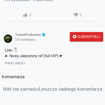
0
0
TreamProduction
SUBSKRYBUJ
230 subskrypcji
Linki: 👇
► Nowy, ulepszony ref (full VIP) ☛
https://tundria2.pl/ref/Tream
POKAŻ WIĘCEJ
► Discord "Metinowe Aferki" ☛
https://discord.gg/Z3PqJQW3fe
Komentarze
► Tu obejrzysz poprzednie odcinki ☛
https://strefauriela.tv/user/2532
Nikt nie zamieścił jeszcze żadnego komentarza
► Wbij na facebooka: ☛
http://www.facebook.com/TreamPL