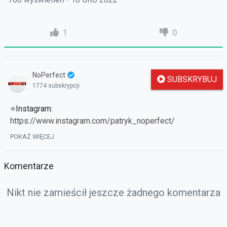
1
0
NoPerfect
SUBSKRYBUJ
1774 subskrypcji
⭐Instagram:
https://www.instagram.com/patryk_noperfect/
⭐Discord Świat Metina:
https://discord.gg/Xxzqm7uree
POKAŻ WIĘCEJ
⭐Reflink:
https://alune.pl/pl/register.html?ref=NoPerfect
Komentarze
✔ Tutaj znajdziesz stare odcinki:
Nikt nie zamieścił jeszcze żadnego komentarza
https://strefauriela.tv/user/262/videos
✔ FanPage:
https://www.facebook.com/noperfectgame/