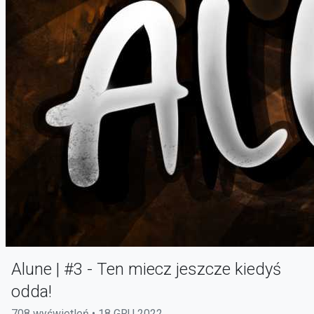
Alune | #3 - Ten miecz jeszcze kiedyś
odda!
708 wyświetleń • 18 GRU 2022