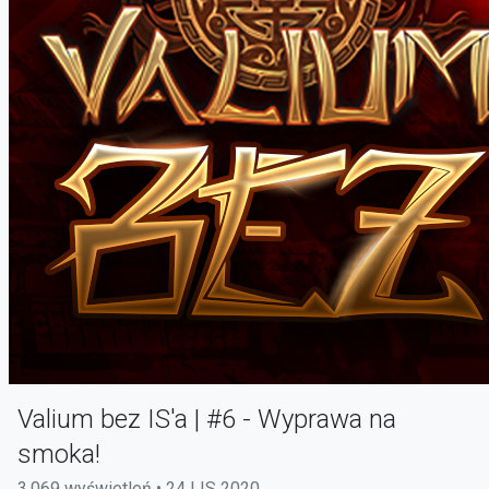
Valium bez IS'a | #6 - Wyprawa na
smoka!
3,069 wyświetleń • 24 LIS 2020