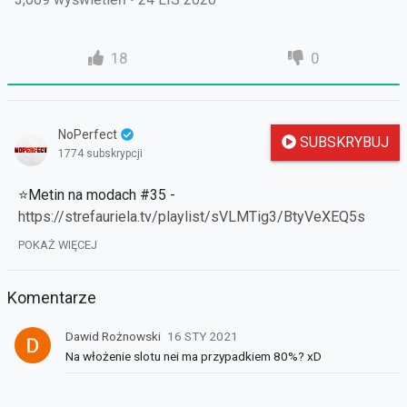
18
0
NoPerfect
SUBSKRYBUJ
1774 subskrypcji
⭐Metin na modach #35 -
https://strefauriela.tv/playlist/sVLMTig3/BtyVeXEQ5s
POKAŻ WIĘCEJ
✔ Tutaj znajdziesz stare odcinki:
Komentarze
https://strefauriela.tv/user/262
✔ FanPage:
https://www.facebook.com/noperfectgame/
Dawid Rożnowski
16 STY 2021
Na włożenie slotu nei ma przypadkiem 80%? xD
► Muzyka: