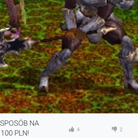
Y SPOSÓB NA
4
2
 100 PLN!