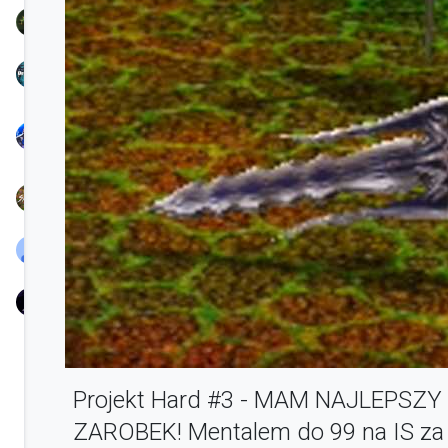
TreamProduction
KSIONRZE
Nayl
Chunjo
Speedy
BlassYaaTV
nowak
Projekt Hard #3 - MAM NAJLEPSZ
ZAROBEK! Mentalem do 99 na IS za