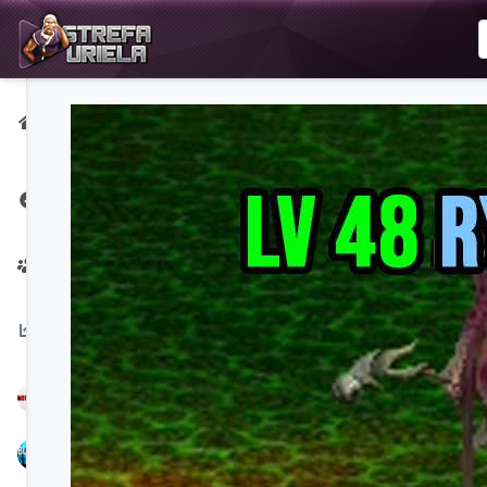
Strona
główna
Strona na
Facebooku
Twórcy
Na
czasie:
NoPerfect
Bubbex