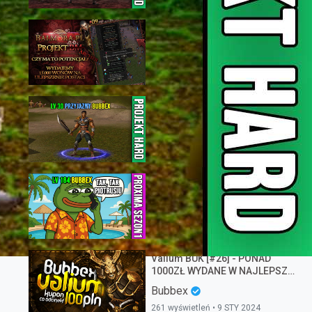
2,702 wyświetleń • 8 MAR 2026
SPRAWDZAM NAJPROSTSZY
SPOSÓB NA ZAROBEK NA
SERWERZE - [#09] PROJEKT
TreamProduction
ARCHER PVP NA BALMORA.PL
270 wyświetleń • 21 PAŹ 2022
Mentalem do 99 - Projekt Hard
#01
Bubbex
7,723 wyświetleń • 21 LUT 2026
PROXIMA SEZON #05 -
Najlepszy i najprostszy sposób
na szybki progress!
Bubbex
406 wyświetleń • 4 PAŹ 2025
Valium BUK [#26] - PONAD
1000ZŁ WYDANE W NAJLEPSZY
MOŻLIWY SPOSÓB
Bubbex
261 wyświetleń • 9 STY 2024