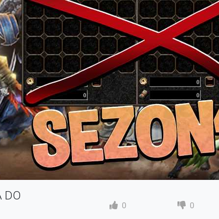
A DO
0
0