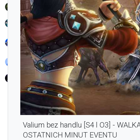
TreamProduction
KSIONRZE
Nayl
Chunjo
BlassYaaTV
nowak
Valium bez handlu [S4 l O3] - WALK
OSTATNICH MINUT EVENTU