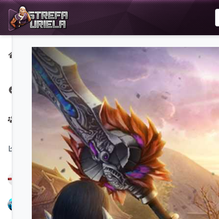
Strona
główna
Strona na
Facebooku
Twórcy
Na
czasie:
NoPerfect
Bubbex