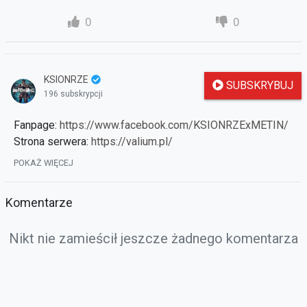
0
0
KSIONRZE
SUBSKRYBUJ
196 subskrypcji
Fanpage:
https://www.facebook.com/KSIONRZExMETIN/
Strona serwera:
https://valium.pl/
Fanpage Valium:
https://www.facebook.com/ValiumMt2/
POKAŻ WIĘCEJ
Komentarze
Nikt nie zamieścił jeszcze żadnego komentarza