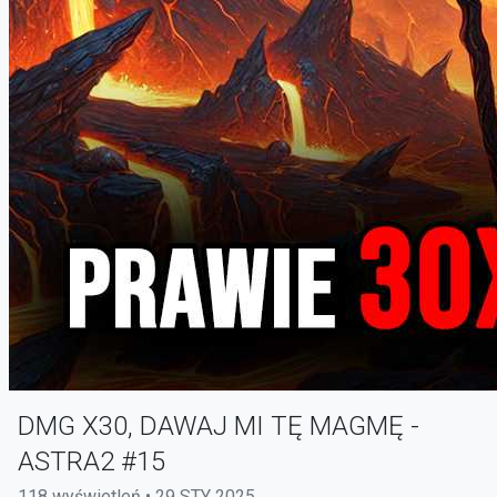
DMG X30, DAWAJ MI TĘ MAGMĘ -
ASTRA2 #15
118 wyświetleń • 29 STY 2025