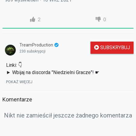
2
0
TreamProduction
SUBSKRYBUJ
230 subskrypcji
Linki: 👇
► Wbijaj na discorda "Niedzielni Gracze"! ☛
https://discord.gg/aXCmDcVQmH
POKAŻ WIĘCEJ
► Gdzie mogę obejrzeć poprzednie filmy? ☛
https://strefauriela.tv/user/2532
Komentarze
► Zapraszam na facebooka: ☛
http://www.facebook.com/TreamPL
Nikt nie zamieścił jeszcze żadnego komentarza
► Dołącz do mojej grupy! ☛
https://www.facebook.com/groups/1110256035999231
► Świat Metina ☛
https://discord.gg/xTPXYKDc