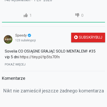
1
0
Speedy
SUBSKRYBUJ
123 subskrypcji
Sovelia CO OSIĄGNE GRAJĄC SOLO MENTALEM! #35
vip 5 dni
https://tiny.pl/tp5ts70fn
Mój discord
https://discord.gg/nNHKz3RPkm
POKAŻ WIĘCEJ
Zapisy filmów
https://strefauriela.tv/user/2516
Komentarze
speedy sovelia
Nikt nie zamieścił jeszcze żadnego komentarza