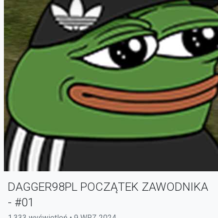
DAGGER98PL POCZĄTEK ZAWODNIKA
- #01
1,333 wyświetleń • 9 WRZ 2024