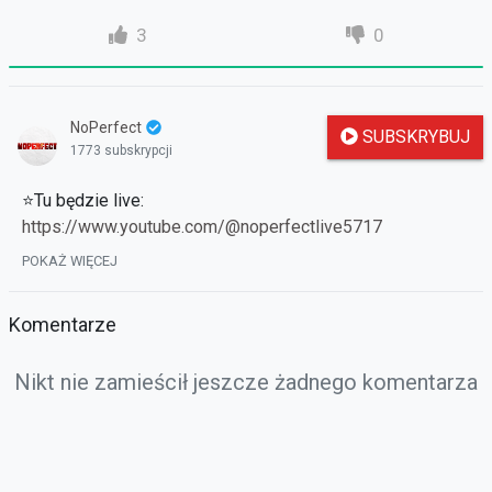
3
0
NoPerfect
SUBSKRYBUJ
1773 subskrypcji
⭐Tu będzie live:
https://www.youtube.com/@noperfectlive5717
⭐Instagram:
POKAŻ WIĘCEJ
https://www.instagram.com/patryk_noperfect/
⭐Reflink:
https://ervelia.pl/register.html?ref=urodziny
Komentarze
⭐Poprzednie odcinek:
https://strefauriela.tv/user/262
Nikt nie zamieścił jeszcze żadnego komentarza
► Muzyka:
• Music Mix 2023 🎧 EDM Remixes of Popular Songs 🎧